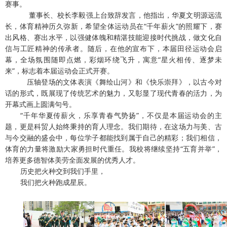
赛事。
董事长、校长李毅强上台致辞发言，他指出，华夏文明源远流
长，体育精神历久弥新，希望全体运动员在
“千年薪火”的照耀下，赛
出风格、赛出水平，以强健体魄和精湛技能迎接时代挑战，做文化自
信与工匠精神的传承者。随后，在他的宣布下，本届田径运动会启
幕，全场氛围随即点燃，彩烟环绕飞升，寓意“星火相传、逐梦未
来”，标志着本届运动会正式开赛。
压轴登场的文体表演《舞绘山河》和《快乐崇拜》，以古今对
话的形式，既展现了传统艺术的魅力，又彰显了现代青春的活力，为
开幕式画上圆满句号。
“千年华夏传薪火，乐享青春气势扬”，不仅是本届运动会的主
题，更是科贸人始终秉持的育人理念。我们期待，在这场力与美、古
与今交融的盛会中，每位学子都能找到属于自己的精彩；我们相信，
体育的力量将激励大家勇担时代重任。我校将继续坚持“五育并举”，
培养更多德智体美劳全面发展的优秀人才。
历史把火种交到我们手里，
我们把火种跑成星辰。